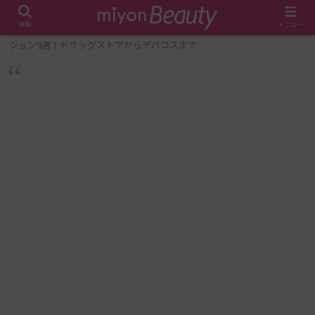
検索
メニュー
ホーム
メイク・美容
肌がめっちゃ綺麗に見えるファンデー
ション9選！ドラッグストアからデパコスまで