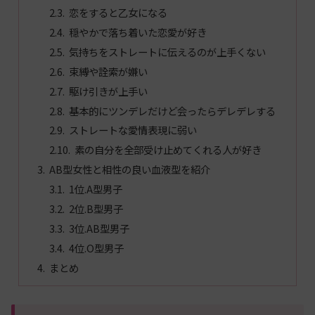
恋をすると乙女になる
穏やかで落ち着いた恋愛が好き
気持ちをストレートに伝えるのが上手くない
束縛や詮索が嫌い
駆け引きが上手い
基本的にツンデレだけど会ったらデレデレする
ストレートな愛情表現に弱い
素の自分を全部受け止めてくれる人が好き
AB型女性と相性の良い血液型を紹介
1位.A型男子
2位.B型男子
3位.AB型男子
4位.O型男子
まとめ