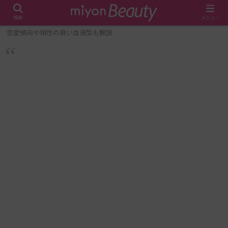
検索
メニュー
ホーム
スピリチュアル
AB型女性の特徴・性格を10個紹介！
恋愛傾向や相性の良い血液型も解説