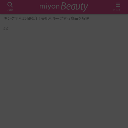
検索
メニュー
ホーム
メイク・美容
ミチちゃんのTiktokで公開された愛用ス
キンケアを12個紹介！美肌をキープする商品を解説