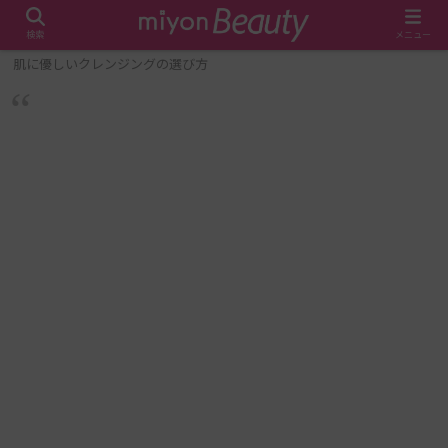
検索
メニュー
ホーム
メイク・美容
【必見】メイクを簡単に落とす方法！
肌に優しいクレンジングの選び方