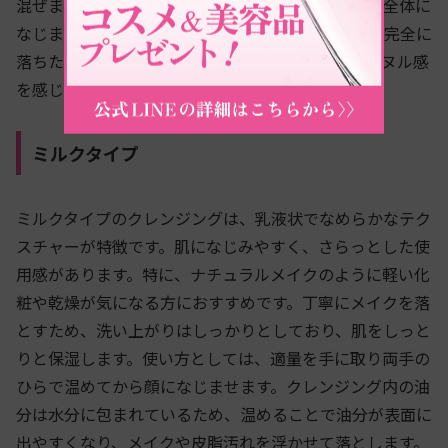
混ぜましょう。白く濁ったクレンジングオイルを顔全体に
なじませ、水のようにサラサラになったらメイクが完全に
落ちた合図です。乳化を行うことで、オイルのヌルヌル感
を感じずに、優しく洗い流すことができます。
ミルクタイプ
ミルクタイプのクレンジングは、乳液状でなめらかなテク
スチャーが特徴です。肌になじみやすく、さらっとした使
用感があります。特に、ナチュラルメイクのように軽い化
粧や乾燥が気になる方におすすめです。丁寧にメイクを落
とすため、洗い上がりはしっかりとしており、肌をしっと
りと保湿します。使い方としては、適量を手に取り両手の
ひらで温めてから顔になじませます。クレンジング内の油
分は水分に包まれているため、温めることで油分が表面に
出やすくなり、メイクや皮脂汚れを浮かせて落とします。