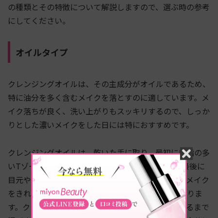
の種類とその特徴について解説しますので、選ぶ時の参考
にしてください。
オイルタイプ
クレンジングオイルは、その主成分がオイルであるため、
特に油分を多く含むメイクを落とすのに適しています。メ
イク落ちが良く、洗い上がりもスッキリするので、しっか
りとした濃いメイクをした日には特におすすめです。
クレンジングオイルは、乾いた手に取り、最初に皮脂の多
いTゾーン（額や鼻）、次にUゾーン（頬や顎）、最後に
目元や口元になじませます。オイルクレンジングでメイク
をきれいに落としたい場合は、乳化を行う必要がありま
す。クレンジングオイルに数滴の水を加え、白く濁るまで