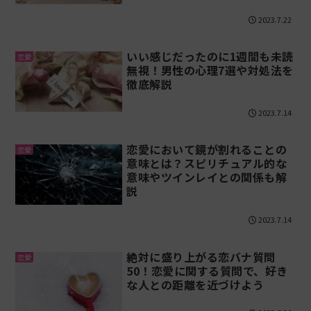
2023.7.22
いい感じだったのに1週間も未読
恋愛
無視！男性の心理7選や対処法を
徹底解説
2023.7.14
恋愛において鏡が割れることの
恋愛
意味とは？スピリチュアル的な
意味やツインレイとの関係も解
説
2023.7.14
絶対に盛り上がる恋バナ質問
恋愛
50！恋愛に関する質問で、好き
な人との距離を近づけよう