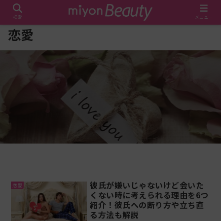
検索
メニュー
恋愛
いい感じだったのに1週間も未
読無視！男性の心理7選や対処
法を徹底解説
miyonBeauty 編集部
2023年7月14日
READ MORE
彼氏が嫌いじゃないけど会いた
恋愛
くない時に考えられる理由を6つ
紹介！彼氏への断り方や立ち直
る方法も解説