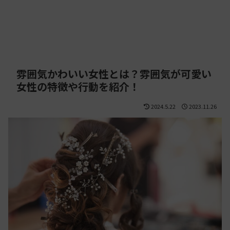
雰囲気かわいい女性とは？雰囲気が可愛い
女性の特徴や行動を紹介！
2024.5.22
2023.11.26