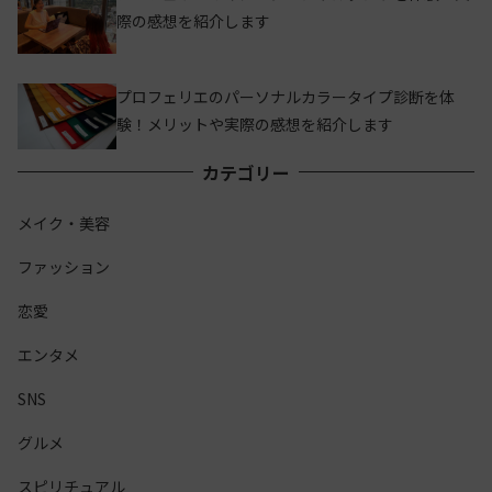
際の感想を紹介します
プロフェリエのパーソナルカラータイプ診断を体
験！メリットや実際の感想を紹介します
カテゴリー
メイク・美容
ファッション
恋愛
エンタメ
SNS
グルメ
スピリチュアル