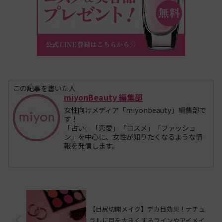
この記事を書いた人
miyonBeauty 編集部
女性向けメディア「miyonbeauty」編集部で
す！
「占い」「恋愛」「コスメ」「ファッショ
ン」を中心に、女性が知りたくなるような情
報を発信します。
【目尻切開メイク】デカ目効果！ナチュ
ラルに目を大きくするラインやアイメイ