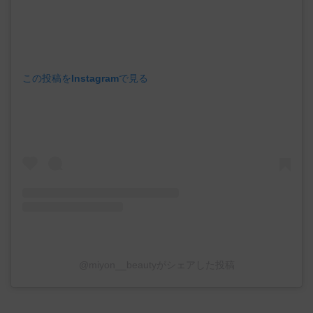
この投稿をInstagramで見る
@miyon__beautyがシェアした投稿