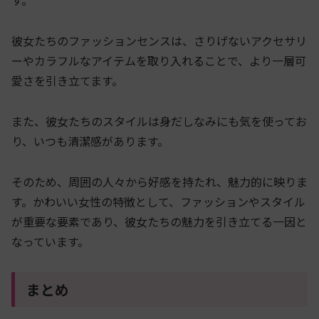
す。
彼女たちのファッションセンスは、さりげないアクセサリ
ーやカラフルなアイテムを取り入れることで、より一層可
愛さを引き立てます。
また、彼女たちのスタイルは身だしなみにも気を使ってお
り、いつも清潔感があります。
そのため、周囲の人々から好感を持たれ、魅力的に映りま
す。かわいい女性の特徴として、ファッションやスタイル
が重要な要素であり、彼女たちの魅力を引き立てる一因と
なっています。
まとめ