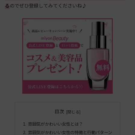
る
のでぜひ登録してみてくださいね♪
目次
雰囲気がかわいい女性とは？
雰囲気がかわいい女性の特徴と行動パターン