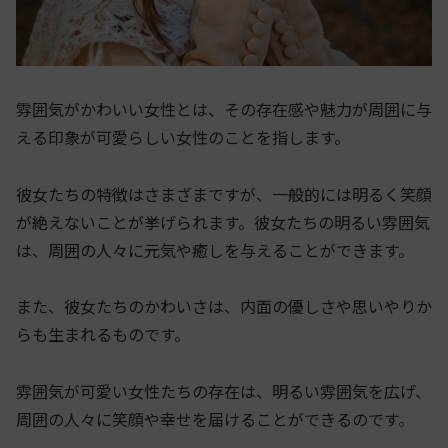
雰囲気がかわいい女性とは、その存在感や魅力が周囲に与
える印象が可愛らしい女性のことを指します。
彼女たちの特徴はさまざまですが、一般的には明るく笑顔
が絶えないことが挙げられます。彼女たちの明るい雰囲気
は、周囲の人々に元気や癒しを与えることができます。
また、彼女たちのかわいさは、内面の優しさや思いやりか
らも生まれるものです。
雰囲気が可愛い女性たちの存在は、明るい雰囲気を広げ、
周囲の人々に笑顔や幸せを届けることができるのです。