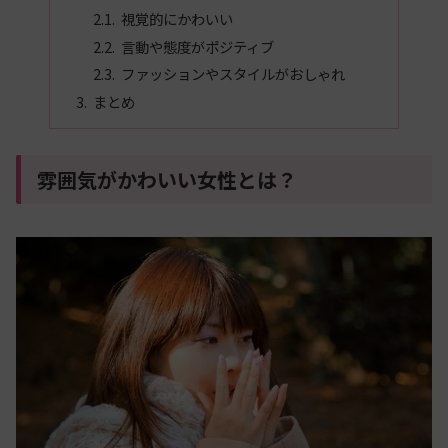
視覚的にかわいい
言動や態度がポジティブ
ファッションやスタイルがおしゃれ
まとめ
雰囲気がかわいい女性とは？