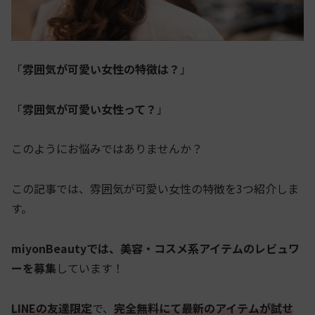
「
雰囲気が可愛い女性の特徴は？
」
「
雰囲気が可愛い女性って？
」
このようにお悩みではありませんか？
この記事では、雰囲気が可愛い女性の特徴を3つ紹介しま
す。
miyonBeautyでは、美容・コスメ系アイテムのレビュワ
ーを募集
しています！
LINEの友達限定
で、
完全無料にて最新のアイテムが試せ