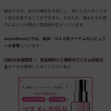
彼女たちは、自分の個性を大切にし、他人と比べることな
く自分を愛することができます。そのため、彼女たちの周
りにはいつも明るい雰囲気が広がっています。
miyonBeautyでは、美容・コスメ系アイテムのレビュワ
ーを募集
しています！
LINEの友達限定
で、
完全無料にて最新のアイテムが試せ
る
のでぜひ登録してみてくださいね♪