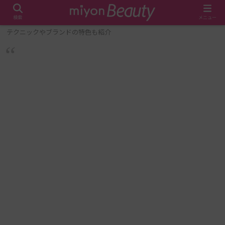
検索
メニュー
ホーム
メイク・美容
Z世代のメイクにはどんな特徴がある？
テクニックやブランドの特色も紹介