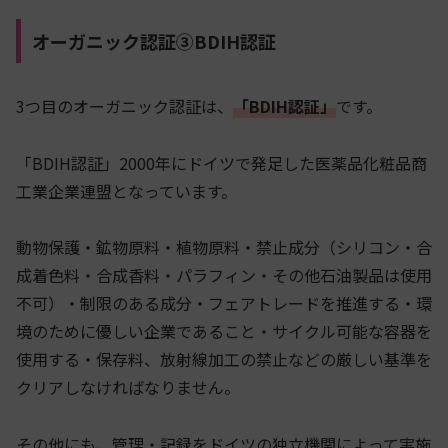
オーガニック認証③BDIH認証
3つ目のオーガニック認証は、
「BDIH認証」
です。
「BDIH認証」2000年にドイツで発足した医薬品化粧品商
工業企業連盟となっています。
動物保護・鉱物原料・植物原料・禁止成分（シリコン・合
成着色料・合成香料・パラフィン・その他石油製品は使用
不可）・制限のある成分・フェアトレードを推進する・環
境のために優しい企業であること・サイクル可能な容器を
使用する・保存料、放射線加工の禁止などの厳しい基準を
クリアしなければなりません。
その他にも、管理・記録をドイツの独立機関によって実施