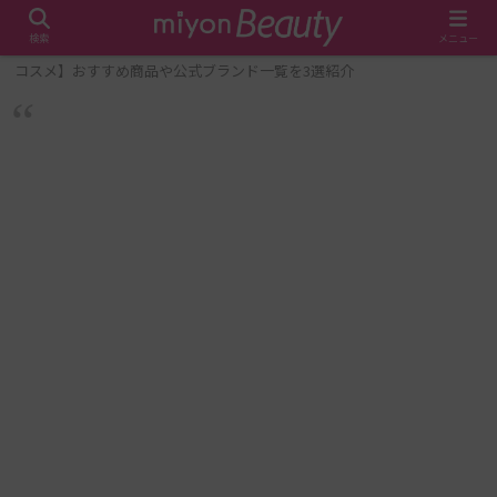
検索
メニュー
ホーム
メイク・美容
【大注目！オーガニックスキンケア・
コスメ】おすすめ商品や公式ブランド一覧を3選紹介