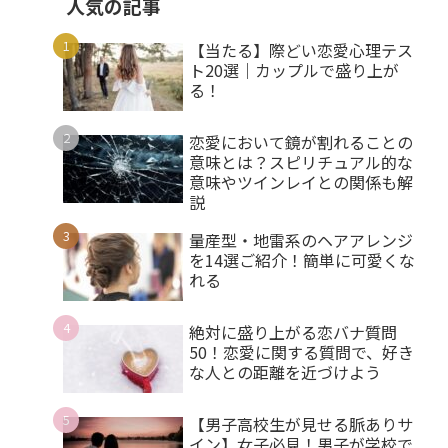
人気の記事
【当たる】際どい恋愛心理テス
ト20選｜カップルで盛り上が
る！
恋愛において鏡が割れることの
意味とは？スピリチュアル的な
意味やツインレイとの関係も解
説
量産型・地雷系のヘアアレンジ
を14選ご紹介！簡単に可愛くな
れる
絶対に盛り上がる恋バナ質問
50！恋愛に関する質問で、好き
な人との距離を近づけよう
【男子高校生が見せる脈ありサ
イン】女子必見！男子が学校で