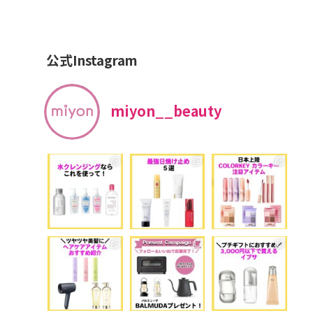
公式Instagram
miyon__beauty