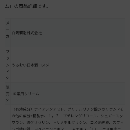
ム」の商品詳細です。
メ
ー
白鶴酒造株式会社
カ
ー
ブ
ラ
ン
うるおい日本酒コスメ
ド
名
販
売
HR薬用クリーム
名
〈有効成分〉ナイアシンアミド、グリチルリチン酸ジカリウム <そ
の他の成分>精製水、１，３－ブチレングリコール、シュガースク
ワラン、濃グリセリン、トリメチルグリシン、コメ発酵液、スフィ
ンゴ糖脂質、ヨクイニンエキス、チャエキス（１）、ウメ果実エ