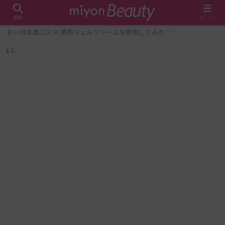
検索
メニュー
ホーム
メイク・美容
【日本酒のスキンケア？！】白鶴 うる
おい日本酒コスメ 薬用ジェルクリームを使用してみた！