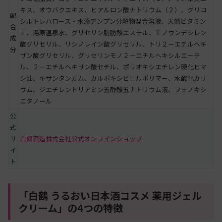
キス、オウバクエキス、ヒアルロン酸ナトリウム（２）、グリコ
配
シルトレハロース・水添デンプン分解物混合溶液、天然ビタミン
合
Ｅ、湯原温泉水、グリセリン脂肪酸エステル、モノウンデシレン
成
酸グリセリル、リシノレイン酸グリセリル、トリ２－エチルヘキ
分
サン酸グリセリル、グリセリンモノ２－エチルヘキシルエーテ
ル、２－エチルヘキサン酸セチル、ポリオキシエチレン硬化ヒマ
シ油、キサンタンガム、カルボキシビニルポリマー、水酸化カリ
ウム、ジエチレントリアミン五酢酸五ナトリウム液、フェノキシ
エタノール
公
式
サ
白鶴酒造株式会社公式オンラインショップ
イ
ト
「白鶴 うるおい日本酒コスメ 薬用ジェル
クリーム」の4つの特徴